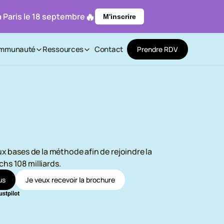
🔥
 Paris le 18 septembre
M'inscrire
mmunauté
Ressources
Contact
P
r
e
n
d
r
e
R
D
V
 bases de la méthode afin de rejoindre la 
s 108 milliards.
u
s
J
e
v
e
u
x
r
e
c
e
v
o
i
r
l
a
b
r
o
c
h
u
r
e