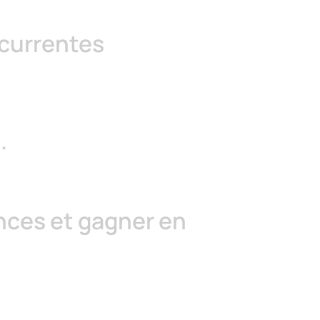
récurrentes
.
nces et gagner en 