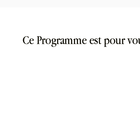
Ce Programme est pour vo
isez plus : plus de CA, plus de liberté, plus d’impact.
munauté.