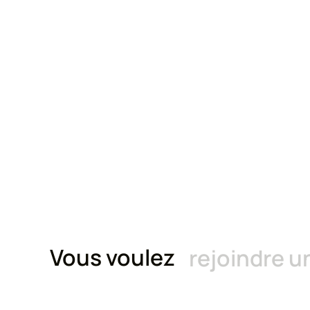
Et
si
vou
Vous voulez
rejoindre u