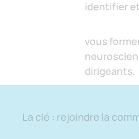
identifier e
vous former
neuroscienc
dirigeants.
La
clé
:
rejoindre
la
comm