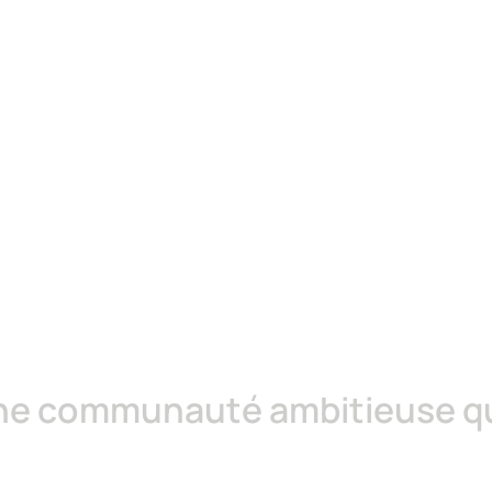
s
donniez
une
nouvelle
d
à
votre
activité
de
coach
ne communauté ambitieuse qui 