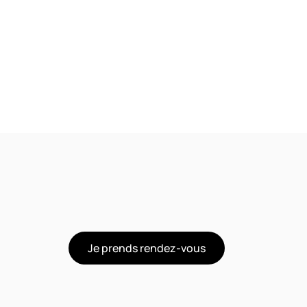
J
e
p
r
e
n
d
s
r
e
n
d
e
z
-
v
o
u
s