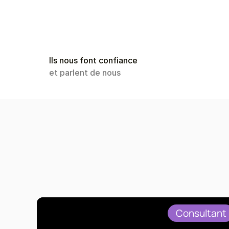
Ils nous font confiance
et parlent de nous
Voici
les
résultats
q
membres
ont
obten
Consultant