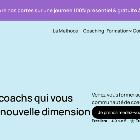
re nos portes sur une journée 100% présentiel & gratuite à
La Methode
Coaching
Formation
Co
 coachs qui vous 
Venez vous former aux
communauté de coach
nouvelle dimension 
J
e
p
r
e
n
d
s
r
e
n
d
e
z
-
v
o