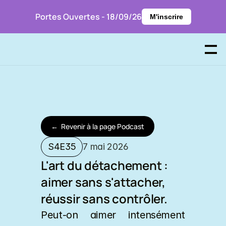
Portes Ouvertes - 18/09/26
M'inscrire
P
r
e
n
d
r
e
R
D
V
←
R
e
v
e
n
i
r
à
l
a
p
a
g
e
P
o
d
c
a
s
t
S4E35
7 mai 2026
L'art du détachement : 
aimer sans s'attacher, 
réussir sans contrôler.
Peut-on aimer intensément 