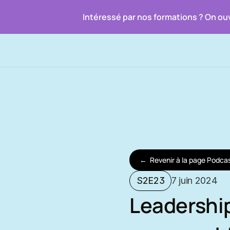
Intéressé par nos formations ? On ouv
←
R
e
v
e
n
i
r
à
l
a
p
a
g
e
P
o
d
c
a
S2E23
7 juin 2024
Leadership