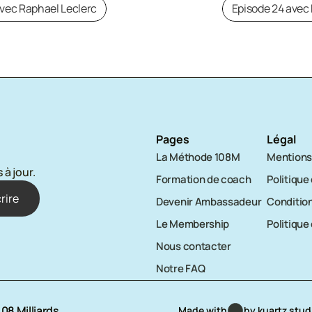
avec Raphael Leclerc
Episode 24 avec
Pages
Légal
La Méthode 108M
Mentions
 à jour.
Formation de coach
Politique
Devenir Ambassadeur
Condition
Le Membership
Politique
Nous contacter
Notre FAQ
08 Milliards
Made with
by kuartz stud