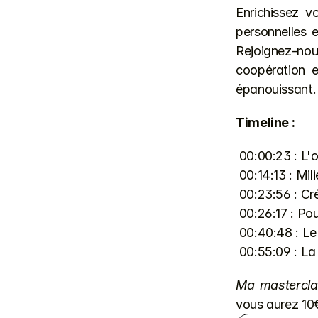
Enrichissez v
personnelles e
Rejoignez-no
coopération e
épanouissant.
Timeline :
 00:00:23 : L'
 00:14:13 : Mi
 00:23:56 : C
 00:26:17 : P
 00:40:48 : L
 00:55:09 : L
Ma masterclas
vous aurez 10€