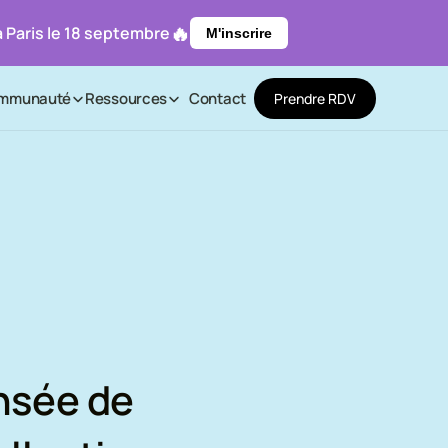
🔥
 Paris le 18 septembre
M'inscrire
mmunauté
Ressources
Contact
P
r
e
n
d
r
e
R
D
V
nsée de 