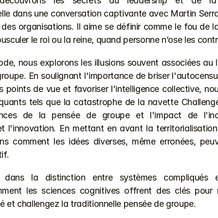
découvrons les secrets du leadership et de la 
lle dans une conversation captivante avec Martin Serral
des organisations. Il aime se définir comme le fou de la 
usculer le roi ou la reine, quand personne n’ose les contr
de, nous explorons les illusions souvent associées au l
roupe. En soulignant l'importance de briser l'autocensu
s points de vue et favoriser l'intelligence collective, nou
ants tels que la catastrophe de la navette Challenger 
nces de la pensée de groupe et l'impact de l'inco
 l'innovation. En mettant en avant la territorialisation
ns comment les idées diverses, même erronées, peuven
if.
 dans la distinction entre systèmes compliqués e
ent les sciences cognitives offrent des clés pour 
ité et challengez la traditionnelle pensée de groupe.