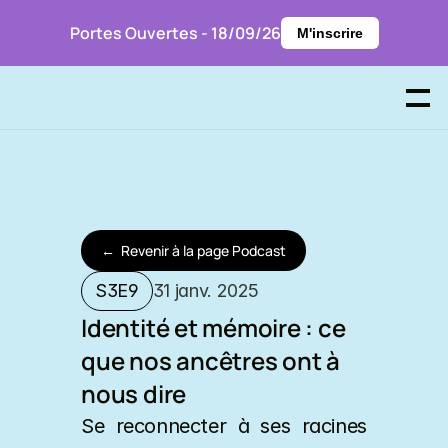
Portes Ouvertes - 18/09/26
M'inscrire
P
r
e
n
d
r
e
R
D
V
←
R
e
v
e
n
i
r
à
l
a
p
a
g
e
P
o
d
c
a
s
t
S3E9
31 janv. 2025
Identité et mémoire : ce 
que nos ancêtres ont à 
nous dire
Se reconnecter à ses racines 