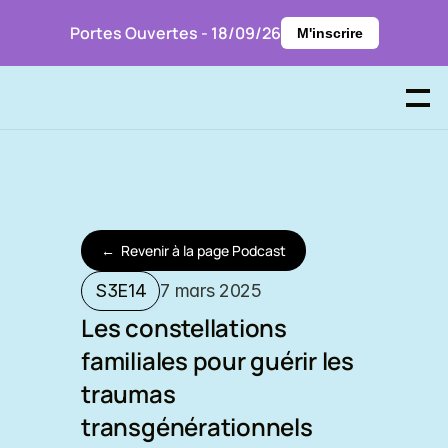
Portes Ouvertes - 18/09/26
M'inscrire
P
r
e
n
d
r
e
R
D
V
←
R
e
v
e
n
i
r
à
l
a
p
a
g
e
P
o
d
c
a
s
t
S3E14
7 mars 2025
Les constellations 
familiales pour guérir les 
traumas 
transgénérationnels