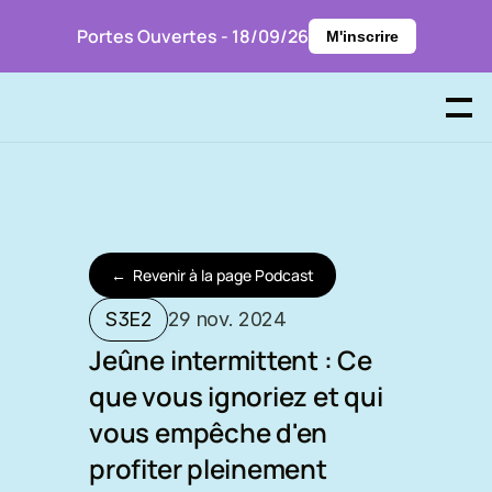
Portes Ouvertes - 18/09/26
M'inscrire
P
r
e
n
d
r
e
R
D
V
←
R
e
v
e
n
i
r
à
l
a
p
a
g
e
P
o
d
c
a
s
t
S3E2
29 nov. 2024
Jeûne intermittent : Ce 
que vous ignoriez et qui 
vous empêche d'en 
profiter pleinement