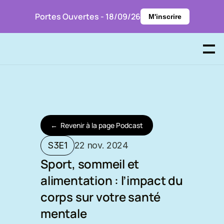
Portes Ouvertes - 18/09/26
M'inscrire
P
r
e
n
d
r
e
R
D
V
←
R
e
v
e
n
i
r
à
l
a
p
a
g
e
P
o
d
c
a
s
t
S3E1
22 nov. 2024
Sport, sommeil et 
alimentation : l’impact du 
corps sur votre santé 
mentale